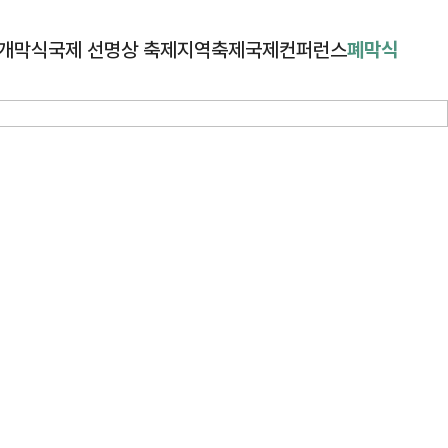
개막식
국제 선명상 축제
지역축제
국제컨퍼런스
폐막식
역 축제​